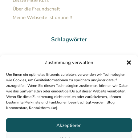
Letzte Hilfe Kurs
Über die Freundschaft
Meine Webseite ist online!!!
Schlagwörter
Abschied
Adventskalender
Blog
Zustimmung verwalten
Bundesministerium für Justiz und für Verbraucherschutz
Bücher
Um Ihnen ein optimales Erlebnis zu bieten, verwenden wir Technologien
Dankbarkeit
Erster Eintrag
Freundinnen
Freundschaft
Geschenk
wie Cookies, um Geräteinformationen zu speichern und/oder darauf
Letzte Hilfe Kurs
zuzugreifen. Wenn Sie diesen Technologien zustimmen, können wir Daten
Neu
Neue Webseite
wie das Surfverhalten oder eindeutige IDs auf dieser Website verarbeiten.
Wenn Sie diese Zustimmung nicht erteilen oder zurückziehen, können
Sterben
bestimmte Merkmale und Funktionen beeinträchtigt werden (Blog
Palliativ
Patientenverfügung
Schreiben
Kommentare, Kontaktformular).
Tod
Sterbephase
Testament
Trauer
Verbraucherzentrale
Akzeptieren
Vollmachten
Vorsorge
Wertschätzung